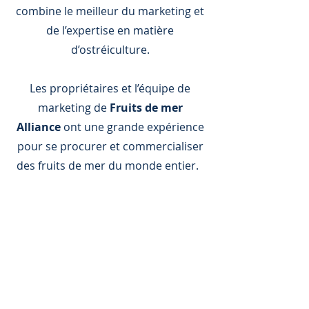
combine le meilleur du marketing et
de l’expertise en matière
d’ostréiculture.
Les propriétaires et l’équipe de
marketing de
Fruits de mer
Alliance
ont une grande expérience
pour se procurer et commercialiser
des fruits de mer du monde entier.
En 2016, l’idée de commercialiser
l’huître parfaite cultivée dans la baie
idéale s’est concrétisée lors de la
création d’une nouvelle usine
appelée
Great Little Harbour
Seafood Company.