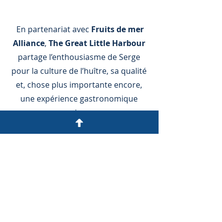
En partenariat avec
Fruits de mer
Alliance
,
The Great Little Harbour
partage l’enthousiasme de Serge
pour la culture de l’huître, sa qualité
et, chose plus importante encore,
une expérience gastronomique
unique.
Les huîtres
Chebooktook, Belle du
Jour
et
Dixon Point
font partie
intégrante de l’offre de fruits de mer
frais, notamment de crevettes
nordiques et d’ombles chevaliers
frais, et d’une longue liste de